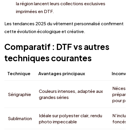
la région lancent leurs collections exclusives
imprimées en DTF.
Les tendances 2025 du vêtement personnalisé confirment
cette évolution écologique et créative
.
Comparatif : DTF vs autres
techniques courantes
Technique
Avantages principaux
Inconvé
Nécessi
Couleurs intenses, adaptée aux
Sérigraphie
préparat
grandes séries
pour pet
Idéale sur polyester clair, rendu
N’inclut 
Sublimation
photo impeccable
foncés n