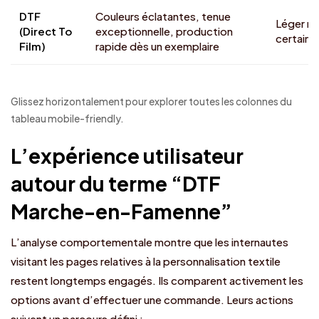
DTF
Couleurs éclatantes, tenue
Léger re
(Direct To
exceptionnelle, production
certains 
Film)
rapide dès un exemplaire
Glissez horizontalement pour explorer toutes les colonnes du
tableau mobile-friendly.
L’expérience utilisateur
autour du terme “DTF
Marche-en-Famenne”
L’analyse comportementale montre que les internautes
visitant les pages relatives à la personnalisation textile
restent longtemps engagés. Ils comparent activement les
options avant d’effectuer une commande. Leurs actions
suivent un parcours défini :